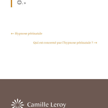
😊. »
←
Hypnose périnatale
Qui est concerné par l'hypnose périnatale ?
→