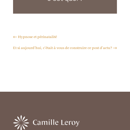
←
Hypnose et périnatalité
Et si aujourd'hui, c'était à vous de construire ce post d'actu?
→